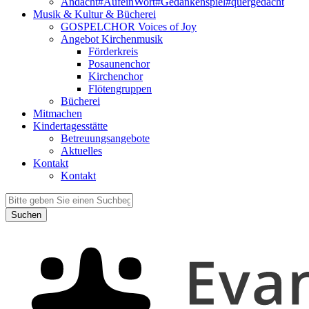
Andacht#AufeinWort#Gedankenspiel#quergedacht
Musik & Kultur & Bücherei
GOSPELCHOR Voices of Joy
Angebot Kirchenmusik
Förderkreis
Posaunenchor
Kirchenchor
Flötengruppen
Bücherei
Mitmachen
Kindertagesstätte
Betreuungsangebote
Aktuelles
Kontakt
Kontakt
Suchen