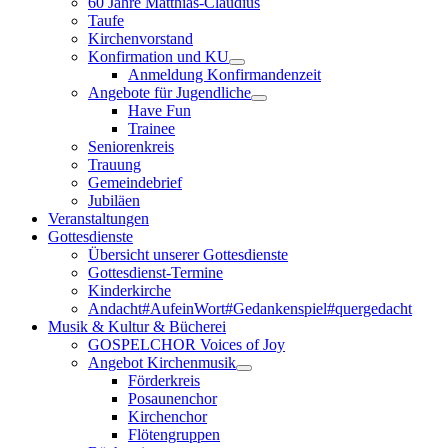
60 Jahre Matthias-Claudius
Taufe
Kirchenvorstand
Konfirmation und KU
Anmeldung Konfirmandenzeit
Angebote für Jugendliche
Have Fun
Trainee
Seniorenkreis
Trauung
Gemeindebrief
Jubiläen
Veranstaltungen
Gottesdienste
Übersicht unserer Gottesdienste
Gottesdienst-Termine
Kinderkirche
Andacht#AufeinWort#Gedankenspiel#quergedacht
Musik & Kultur & Bücherei
GOSPELCHOR Voices of Joy
Angebot Kirchenmusik
Förderkreis
Posaunenchor
Kirchenchor
Flötengruppen