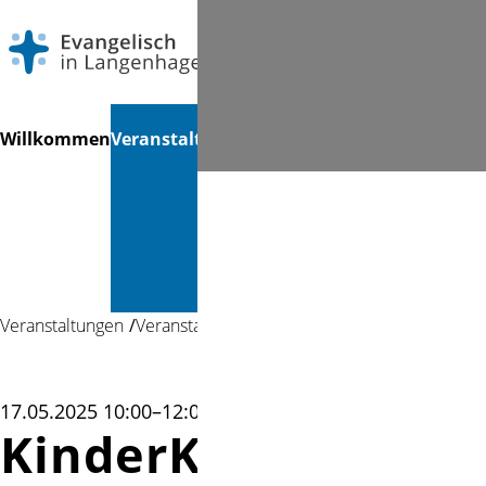
Navigation
Suchen
Willkommen
Veranstaltungen
Gottesdienste
Musik &
Mi
überspringen
Kultur &
Bücherei
Veranstaltungen
Veranstaltung
17.05.2025 10:00–12:00
KinderKirche