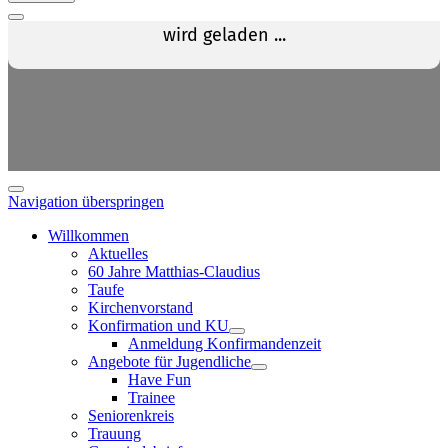
Navigation überspringen
Willkommen
Aktuelles
60 Jahre Matthias-Claudius
Taufe
Kirchenvorstand
Konfirmation und KU
Anmeldung Konfirmandenzeit
Angebote für Jugendliche
Have Fun
Trainee
Seniorenkreis
Trauung