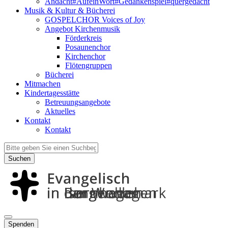
Andacht#AufeinWort#Gedankenspiel#quergedacht
Musik & Kultur & Bücherei
GOSPELCHOR Voices of Joy
Angebot Kirchenmusik
Förderkreis
Posaunenchor
Kirchenchor
Flötengruppen
Bücherei
Mitmachen
Kindertagesstätte
Betreuungsangebote
Aktuelles
Kontakt
Kontakt
Suchen
Spenden