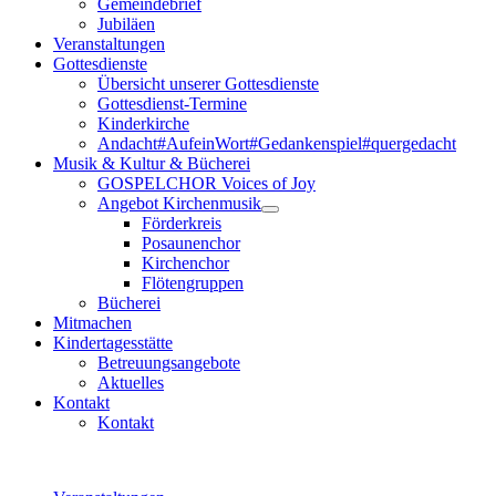
Gemeindebrief
Jubiläen
Veranstaltungen
Gottesdienste
Übersicht unserer Gottesdienste
Gottesdienst-Termine
Kinderkirche
Andacht#AufeinWort#Gedankenspiel#quergedacht
Musik & Kultur & Bücherei
GOSPELCHOR Voices of Joy
Angebot Kirchenmusik
Förderkreis
Posaunenchor
Kirchenchor
Flötengruppen
Bücherei
Mitmachen
Kindertagesstätte
Betreuungsangebote
Aktuelles
Kontakt
Kontakt