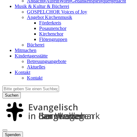
Andacht#AufeinWort#Gedankenspiel#quergedacht
Musik & Kultur & Bücherei
GOSPELCHOR Voices of Joy
Angebot Kirchenmusik
Förderkreis
Posaunenchor
Kirchenchor
Flötengruppen
Bücherei
Mitmachen
Kindertagesstätte
Betreuungsangebote
Aktuelles
Kontakt
Kontakt
Suchen
Spenden