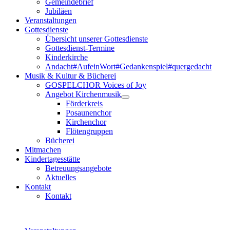
Gemeindebrief
Jubiläen
Veranstaltungen
Gottesdienste
Übersicht unserer Gottesdienste
Gottesdienst-Termine
Kinderkirche
Andacht#AufeinWort#Gedankenspiel#quergedacht
Musik & Kultur & Bücherei
GOSPELCHOR Voices of Joy
Angebot Kirchenmusik
Förderkreis
Posaunenchor
Kirchenchor
Flötengruppen
Bücherei
Mitmachen
Kindertagesstätte
Betreuungsangebote
Aktuelles
Kontakt
Kontakt