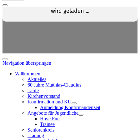
Navigation überspringen
Willkommen
Aktuelles
60 Jahre Matthias-Claudius
Taufe
Kirchenvorstand
Konfirmation und KU
Anmeldung Konfirmandenzeit
Angebote für Jugendliche
Have Fun
Trainee
Seniorenkreis
Trauung