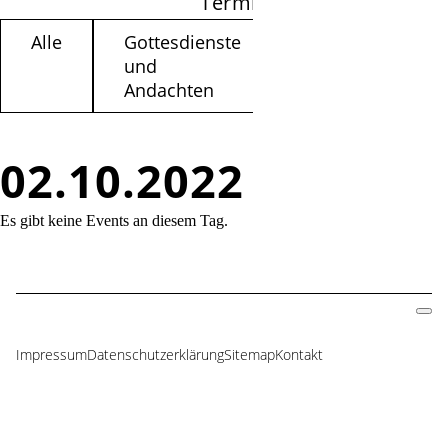
Termine filtern
Alle
Gottesdienste
Kinder /
und
Jugendliche
Andachten
02.10.2022
Es gibt keine Events an diesem Tag.
Impressum
Datenschutzerklärung
Sitemap
Kontakt
Navigation
überspringen