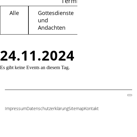
Termine filtern
Alle
Gottesdienste
Kinder /
und
Jugendliche
Andachten
24.11.2024
Es gibt keine Events an diesem Tag.
Impressum
Datenschutzerklärung
Sitemap
Kontakt
Navigation
überspringen