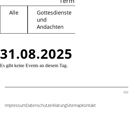
Termine filtern
Alle
Gottesdienste
Kinder /
und
Jugendliche
Andachten
31.08.2025
Es gibt keine Events an diesem Tag.
Impressum
Datenschutzerklärung
Sitemap
Kontakt
Navigation
überspringen