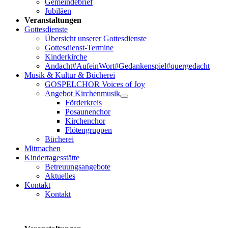
Gemeindebrief
Jubiläen
Veranstaltungen
Gottesdienste
Übersicht unserer Gottesdienste
Gottesdienst-Termine
Kinderkirche
Andacht#AufeinWort#Gedankenspiel#quergedacht
Musik & Kultur & Bücherei
GOSPELCHOR Voices of Joy
Angebot Kirchenmusik
Förderkreis
Posaunenchor
Kirchenchor
Flötengruppen
Bücherei
Mitmachen
Kindertagesstätte
Betreuungsangebote
Aktuelles
Kontakt
Kontakt