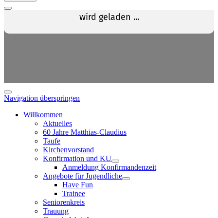
Navigation überspringen
Willkommen
Aktuelles
60 Jahre Matthias-Claudius
Taufe
Kirchenvorstand
Konfirmation und KU
Anmeldung Konfirmandenzeit
Angebote für Jugendliche
Have Fun
Trainee
Seniorenkreis
Trauung