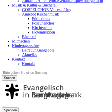
Andacht#AufeinWort#Gedankenspiel#quergedacht
Musik & Kultur & Bücherei
GOSPELCHOR Voices of Joy
Angebot Kirchenmusik
Förderkreis
Posaunenchor
Kirchenchor
Flötengruppen
Bücherei
Mitmachen
Kindertagesstätte
Betreuungsangebote
Aktuelles
Kontakt
Kontakt
Suchen
Spenden