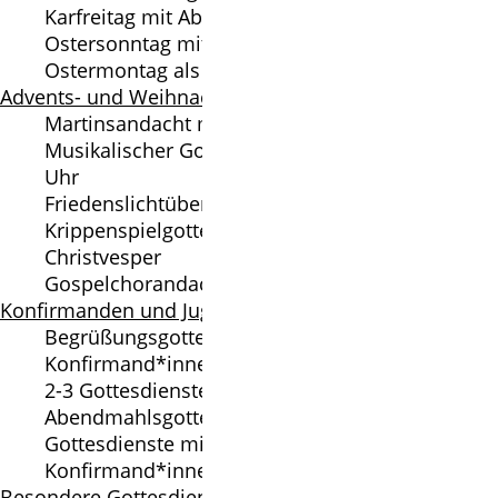
Karfreitag mit Abendmahl
Ostersonntag mit Taufangebot
Ostermontag als Familiengottesdienst
Advents- und Weihnachtszeit
Martinsandacht mit Kita
Musikalischer Gottesdienst am 1. Advent um 17
Uhr
Friedenslichtübergabe
Krippenspielgottesdienste
Christvesper
Gospelchorandacht
Konfirmanden und Jugendliche
Begrüßungsgottesdienst für neue
Konfirmand*innen
2-3 Gottesdienste zur Konfirmation + jeweils
Abendmahlsgottesdienste
Gottesdienste mit Beteiligung von
Konfirmand*innen
Besondere Gottesdienste