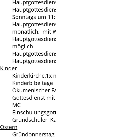
Hauptgottesdienst Sonntags um 10:00 Uhr
Hauptgottesdienst als Familiengottesdienst
Sonntags um 11:00 Uhr
Hauptgottesdienst mit Abendmahl, 1x
monatlich, mit Wein und Traubensaft
Hauptgottesdienst mit Taufen, jeden Sonntag
möglich
Hauptgottesdienst mit Taufen, openair
Hauptgottesdienst als Lektorensonntag
Kinder
Kinderkirche,1x monatlich
Kinderbibeltage
Ökumenischer Familienkirchentag
Gottesdienst mit Beteiligung Kindertagesstätte
MC
Einschulungsgottesdienste mit den
Grundschulen Kaltenweide und Krähenwinkel,
Ostern
Gründonnerstag mit Abendmahl