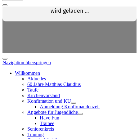
Navigation überspringen
Willkommen
Aktuelles
60 Jahre Matthias-Claudius
Taufe
Kirchenvorstand
Konfirmation und KU
Anmeldung Konfirmandenzeit
Angebote für Jugendliche
Have Fun
Trainee
Seniorenkreis
Trauung