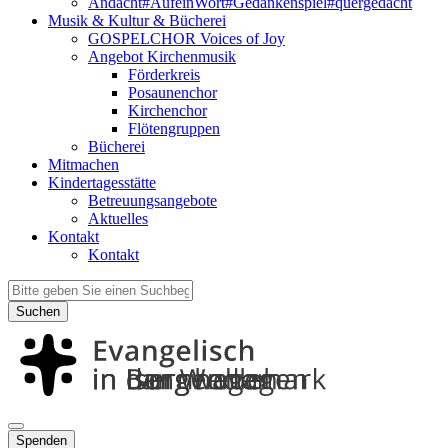
Andacht#AufeinWort#Gedankenspiel#quergedacht
Musik & Kultur & Bücherei
GOSPELCHOR Voices of Joy
Angebot Kirchenmusik
Förderkreis
Posaunenchor
Kirchenchor
Flötengruppen
Bücherei
Mitmachen
Kindertagesstätte
Betreuungsangebote
Aktuelles
Kontakt
Kontakt
Suchen
Spenden