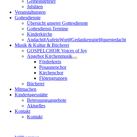
Gemeindebrief
Jubiläen
Veranstaltungen
Gottesdienste
Übersicht unserer Gottesdienste
Gottesdienst-Termine
Kinderkirche
Andacht#AufeinWort#Gedankenspiel#quergedacht
Musik & Kultur & Bücherei
GOSPELCHOR Voices of Joy
Angebot Kirchenmusik
Förderkreis
Posaunenchor
Kirchenchor
Flötengruppen
Bücherei
Mitmachen
Kindertagesstätte
Betreuungsangebote
Aktuelles
Kontakt
Kontakt