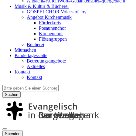
Andacht#AufeinWort#Gedankenspiel#quergedacht
Musik & Kultur & Bücherei
GOSPELCHOR Voices of Joy
Angebot Kirchenmusik
Förderkreis
Posaunenchor
Kirchenchor
Flötengruppen
Bücherei
Mitmachen
Kindertagesstätte
Betreuungsangebote
Aktuelles
Kontakt
Kontakt
Suchen
Spenden