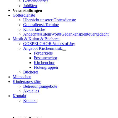
Gemeindebrief
Jubiläen
Veranstaltungen
Gottesdienste
Übersicht unserer Gottesdienste
Gottesdienst-Termine
Kinderkirche
Andacht#AufeinWort#Gedankenspiel#quergedacht
Musik & Kultur & Bücherei
GOSPELCHOR Voices of Joy
Angebot Kirchenmusik
Förderkreis
Posaunenchor
Kirchenchor
Flötengruppen
Bücherei
Mitmachen
Kindertagesstätte
Betreuungsangebote
Aktuelles
Kontakt
Kontakt