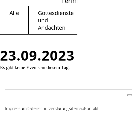
Termine filtern
Alle
Gottesdienste
Kinder /
und
Jugendliche
Andachten
23.09.2023
Es gibt keine Events an diesem Tag.
Impressum
Datenschutzerklärung
Sitemap
Kontakt
Navigation
überspringen