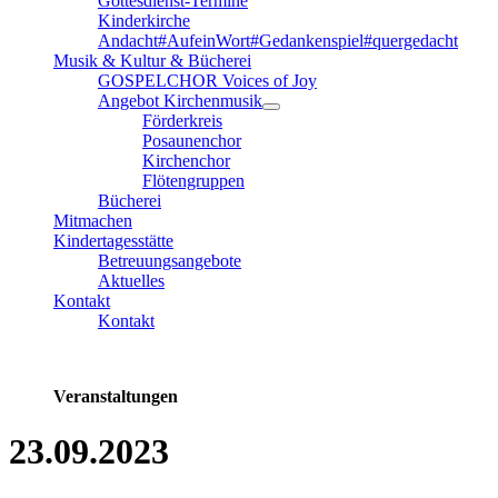
Gottesdienst-Termine
Kinderkirche
Andacht#AufeinWort#Gedankenspiel#quergedacht
Musik & Kultur & Bücherei
GOSPELCHOR Voices of Joy
Angebot Kirchenmusik
Förderkreis
Posaunenchor
Kirchenchor
Flötengruppen
Bücherei
Mitmachen
Kindertagesstätte
Betreuungsangebote
Aktuelles
Kontakt
Kontakt
Veranstaltungen
23.09.2023