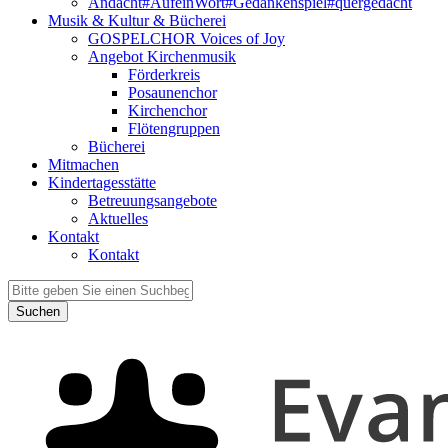
Andacht#AufeinWort#Gedankenspiel#quergedacht
Musik & Kultur & Bücherei
GOSPELCHOR Voices of Joy
Angebot Kirchenmusik
Förderkreis
Posaunenchor
Kirchenchor
Flötengruppen
Bücherei
Mitmachen
Kindertagesstätte
Betreuungsangebote
Aktuelles
Kontakt
Kontakt
Suchen