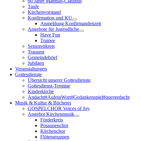
60 Jahre Matthias-Claudius
Taufe
Kirchenvorstand
Konfirmation und KU
Anmeldung Konfirmandenzeit
Angebote für Jugendliche
Have Fun
Trainee
Seniorenkreis
Trauung
Gemeindebrief
Jubiläen
Veranstaltungen
Gottesdienste
Übersicht unserer Gottesdienste
Gottesdienst-Termine
Kinderkirche
Andacht#AufeinWort#Gedankenspiel#quergedacht
Musik & Kultur & Bücherei
GOSPELCHOR Voices of Joy
Angebot Kirchenmusik
Förderkreis
Posaunenchor
Kirchenchor
Flötengruppen