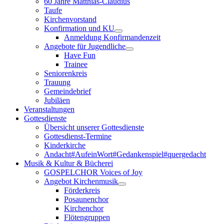
60 Jahre Matthias-Claudius
Taufe
Kirchenvorstand
Konfirmation und KU
Anmeldung Konfirmandenzeit
Angebote für Jugendliche
Have Fun
Trainee
Seniorenkreis
Trauung
Gemeindebrief
Jubiläen
Veranstaltungen
Gottesdienste
Übersicht unserer Gottesdienste
Gottesdienst-Termine
Kinderkirche
Andacht#AufeinWort#Gedankenspiel#quergedacht
Musik & Kultur & Bücherei
GOSPELCHOR Voices of Joy
Angebot Kirchenmusik
Förderkreis
Posaunenchor
Kirchenchor
Flötengruppen