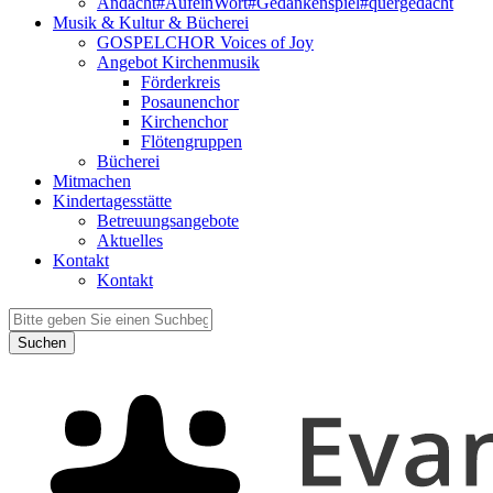
Andacht#AufeinWort#Gedankenspiel#quergedacht
Musik & Kultur & Bücherei
GOSPELCHOR Voices of Joy
Angebot Kirchenmusik
Förderkreis
Posaunenchor
Kirchenchor
Flötengruppen
Bücherei
Mitmachen
Kindertagesstätte
Betreuungsangebote
Aktuelles
Kontakt
Kontakt
Suchen