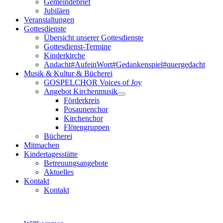
Gemeindebrief
Jubiläen
Veranstaltungen
Gottesdienste
Übersicht unserer Gottesdienste
Gottesdienst-Termine
Kinderkirche
Andacht#AufeinWort#Gedankenspiel#quergedacht
Musik & Kultur & Bücherei
GOSPELCHOR Voices of Joy
Angebot Kirchenmusik
Förderkreis
Posaunenchor
Kirchenchor
Flötengruppen
Bücherei
Mitmachen
Kindertagesstätte
Betreuungsangebote
Aktuelles
Kontakt
Kontakt