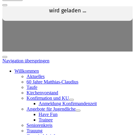
Navigation überspringen
Willkommen
Aktuelles
60 Jahre Matthias-Claudius
Taufe
Kirchenvorstand
Konfirmation und KU
Anmeldung Konfirmandenzeit
Angebote für Jugendliche
Have Fun
Trainee
Seniorenkreis
Trauung