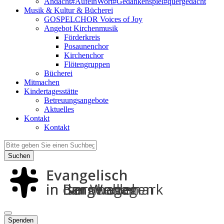
Andacht#AufeinWort#Gedankenspiel#quergedacht
Musik & Kultur & Bücherei
GOSPELCHOR Voices of Joy
Angebot Kirchenmusik
Förderkreis
Posaunenchor
Kirchenchor
Flötengruppen
Bücherei
Mitmachen
Kindertagesstätte
Betreuungsangebote
Aktuelles
Kontakt
Kontakt
Suchen
Spenden