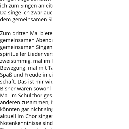
ich zum Singen anleite.
Da singe ich zwar auch mit, aber der Fokus liegt auf
dem gemeinsamen Singen!
Zum dritten Mal biete ich diese Reihe von
gemeinsamen Abenden an, die geprägt sind vom
gemeinsamen Singen leichter weltlicher und
spiritueller Lieder verschiedener Genres, mal
zweistimmig, mal im Kanon, mal meditativ, mal mit
Bewegung, mal mit Tanz, ... Auf jeden Fall mit viel
Spaß und Freude in einer wertschätzenden Gemein-
schaft. Das ist mir wichtig!
Bisher waren sowohl Menschen dabei, die das letzte
Mal im Schulchor gesungen hatten oder noch nie mit
anderen zusammen, Menschen, die glaubten, sie
könnten gar nicht singen sowie auch Menschen, die
aktuell im Chor singen. Chorerfahrung und
Notenkenntnisse sind bei meinem gemeinsamen