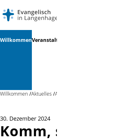
Navigation
Suchen
Willkommen
Veranstaltungen
Gottesdienste
Musik &
Mi
überspringen
Kultur &
Bücherei
Willkommen
Aktuelles
Aktuelles
30. Dezember 2024
Komm, sing und