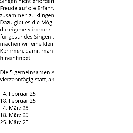
Singen nicht erforderlich, nur Freude am Singen und
Freude auf die Erfahrung, mit anderen Menschen
zusammen zu klingen!
Dazu gibt es die Möglichkeit, bei ein paar Übungen
die eigene Stimme zu erkunden verbunden mit Tipps
für gesundes Singen und Sprechen, und am Ende
machen wir eine kleine Entspannung, ein Zu-sich-
Kommen, damit man gut in den Feierabend
hineinfindet!
Die 5 gemeinsamen Abende finden quasi
vierzehntägig statt, am:
4. Februar 25
18. Februar 25
4. März 25
18. März 25
25. März 25