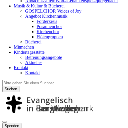
Andacht#AufeinWort#Gedankenspiel#quergedacht
Musik & Kultur & Bücherei
GOSPELCHOR Voices of Joy
Angebot Kirchenmusik
Förderkreis
Posaunenchor
Kirchenchor
Flötengruppen
Bücherei
Mitmachen
Kindertagesstätte
Betreuungsangebote
Aktuelles
Kontakt
Kontakt
Suchen
Spenden