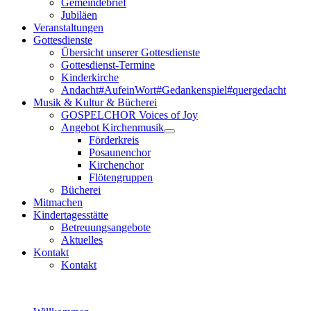
Gemeindebrief
Jubiläen
Veranstaltungen
Gottesdienste
Übersicht unserer Gottesdienste
Gottesdienst-Termine
Kinderkirche
Andacht#AufeinWort#Gedankenspiel#quergedacht
Musik & Kultur & Bücherei
GOSPELCHOR Voices of Joy
Angebot Kirchenmusik
Förderkreis
Posaunenchor
Kirchenchor
Flötengruppen
Bücherei
Mitmachen
Kindertagesstätte
Betreuungsangebote
Aktuelles
Kontakt
Kontakt