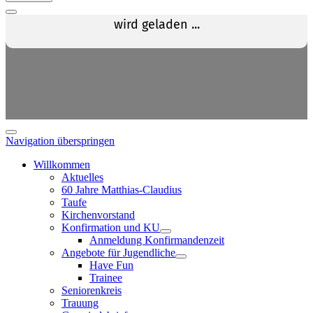
Navigation überspringen
Willkommen
Aktuelles
60 Jahre Matthias-Claudius
Taufe
Kirchenvorstand
Konfirmation und KU
Anmeldung Konfirmandenzeit
Angebote für Jugendliche
Have Fun
Trainee
Seniorenkreis
Trauung