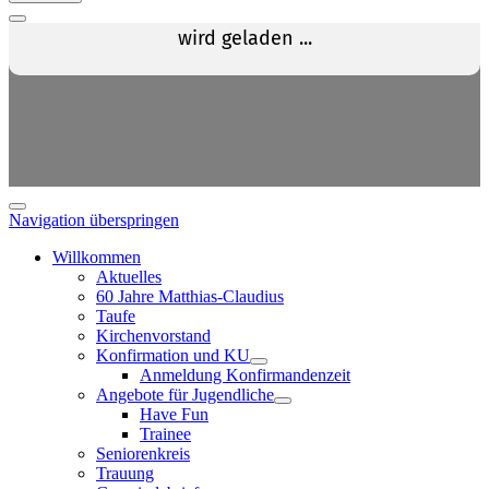
Navigation überspringen
Willkommen
Aktuelles
60 Jahre Matthias-Claudius
Taufe
Kirchenvorstand
Konfirmation und KU
Anmeldung Konfirmandenzeit
Angebote für Jugendliche
Have Fun
Trainee
Seniorenkreis
Trauung