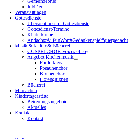
Gemeindebrief
Jubiläen
Veranstaltungen
Gottesdienste
Übersicht unserer Gottesdienste
Gottesdienst-Termine
Kinderkirche
Andacht#AufeinWort#Gedankenspiel#quergedacht
Musik & Kultur & Bücherei
GOSPELCHOR Voices of Joy
Angebot Kirchenmusik
Förderkreis
Posaunenchor
Kirchenchor
Flötengruppen
Bücherei
Mitmachen
Kindertagesstätte
Betreuungsangebote
Aktuelles
Kontakt
Kontakt