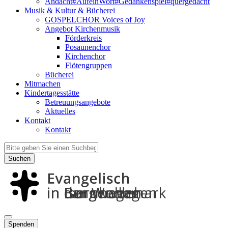
Andacht#AufeinWort#Gedankenspiel#quergedacht
Musik & Kultur & Bücherei
GOSPELCHOR Voices of Joy
Angebot Kirchenmusik
Förderkreis
Posaunenchor
Kirchenchor
Flötengruppen
Bücherei
Mitmachen
Kindertagesstätte
Betreuungsangebote
Aktuelles
Kontakt
Kontakt
Suchen
Spenden