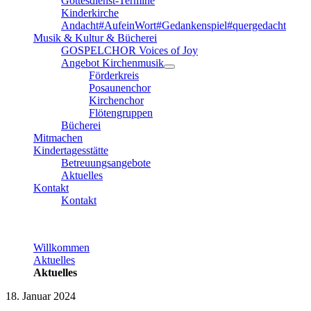
Gottesdienst-Termine
Kinderkirche
Andacht#AufeinWort#Gedankenspiel#quergedacht
Musik & Kultur & Bücherei
GOSPELCHOR Voices of Joy
Angebot Kirchenmusik
Förderkreis
Posaunenchor
Kirchenchor
Flötengruppen
Bücherei
Mitmachen
Kindertagesstätte
Betreuungsangebote
Aktuelles
Kontakt
Kontakt
Willkommen
Aktuelles
Aktuelles
18. Januar 2024