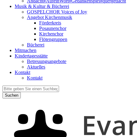
Andacht#AufeinWort#Gedankenspiel#quergedacht
Musik & Kultur & Bücherei
GOSPELCHOR Voices of Joy
Angebot Kirchenmusik
Förderkreis
Posaunenchor
Kirchenchor
Flötengruppen
Bücherei
Mitmachen
Kindertagesstätte
Betreuungsangebote
Aktuelles
Kontakt
Kontakt
Suchen