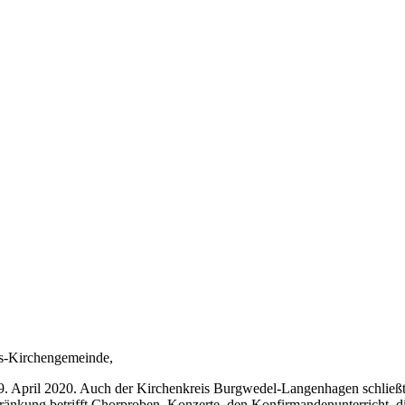
us-Kirchengemeinde,
 April 2020. Auch der Kirchenkreis Burgwedel-Langenhagen schließt si
schränkung betrifft Chorproben, Konzerte, den Konfirmandenunterricht, 