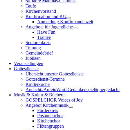
60 Jahre Matthias-Claudius
Taufe
Kirchenvorstand
Konfirmation und KU
Anmeldung Konfirmandenzeit
Angebote für Jugendliche
Have Fun
Trainee
Seniorenkreis
Trauung
Gemeindebrief
Jubiläen
Veranstaltungen
Gottesdienste
Übersicht unserer Gottesdienste
Gottesdienst-Termine
Kinderkirche
Andacht#AufeinWort#Gedankenspiel#quergedacht
Musik & Kultur & Bücherei
GOSPELCHOR Voices of Joy
Angebot Kirchenmusik
Förderkreis
Posaunenchor
Kirchenchor
Flötengruppen