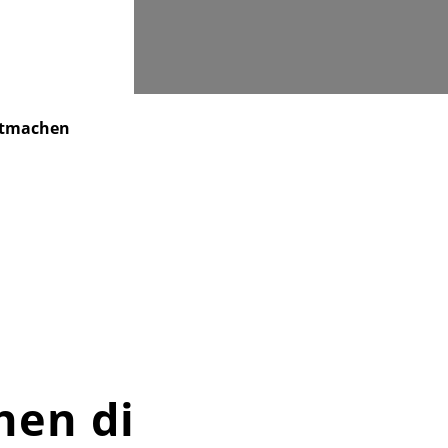
Suchen
tmachen
Kindertagesstätte
Kontakt
hen die Matthias-