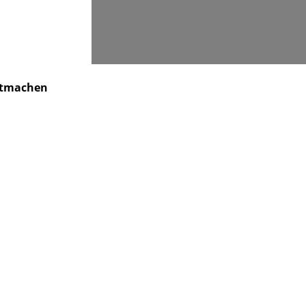
Suchen
tmachen
Kindertagesstätte
Kontakt