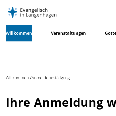
Navigation
Willkommen
Veranstaltungen
Gotte
überspringen
Willkommen
Anmeldebestätigung
Ihre Anmeldung wa