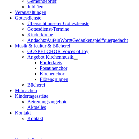
Gemeindebrief
Jubiläen
Veranstaltungen
Gottesdienste
Übersicht unserer Gottesdienste
Gottesdienst-Termine
Kinderkirche
Andacht#AufeinWort#Gedankenspiel#quergedacht
Musik & Kultur & Bücherei
GOSPELCHOR Voices of Joy
Angebot Kirchenmusik
Förderkreis
Posaunenchor
Kirchenchor
Flötengruppen
Bücherei
Mitmachen
Kindertagesstätte
Betreuungsangebote
Aktuelles
Kontakt
Kontakt