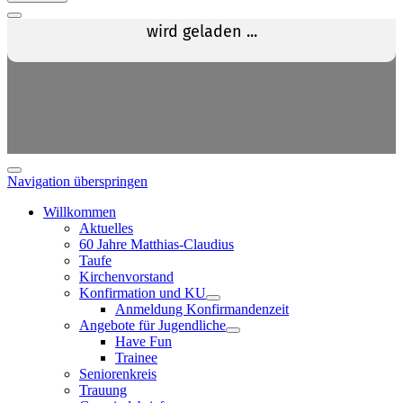
Navigation überspringen
Willkommen
Aktuelles
60 Jahre Matthias-Claudius
Taufe
Kirchenvorstand
Konfirmation und KU
Anmeldung Konfirmandenzeit
Angebote für Jugendliche
Have Fun
Trainee
Seniorenkreis
Trauung