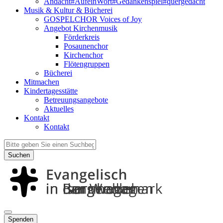
Andacht#AufeinWort#Gedankenspiel#quergedacht
Musik & Kultur & Bücherei
GOSPELCHOR Voices of Joy
Angebot Kirchenmusik
Förderkreis
Posaunenchor
Kirchenchor
Flötengruppen
Bücherei
Mitmachen
Kindertagesstätte
Betreuungsangebote
Aktuelles
Kontakt
Kontakt
Suchen
Spenden