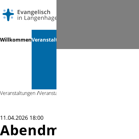
Navigation
Suchen
Willkommen
Veranstaltungen
Gottesdienste
Musik &
Mi
überspringen
Kultur &
Bücherei
Veranstaltungen
Veranstaltung
11.04.2026 18:00
Abendmahlsgottes