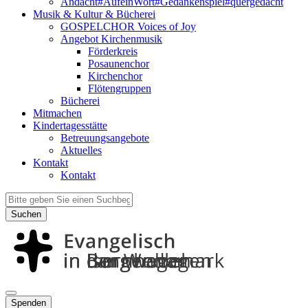
Andacht#AufeinWort#Gedankenspiel#quergedacht
Musik & Kultur & Bücherei
GOSPELCHOR Voices of Joy
Angebot Kirchenmusik
Förderkreis
Posaunenchor
Kirchenchor
Flötengruppen
Bücherei
Mitmachen
Kindertagesstätte
Betreuungsangebote
Aktuelles
Kontakt
Kontakt
Suchen
Spenden