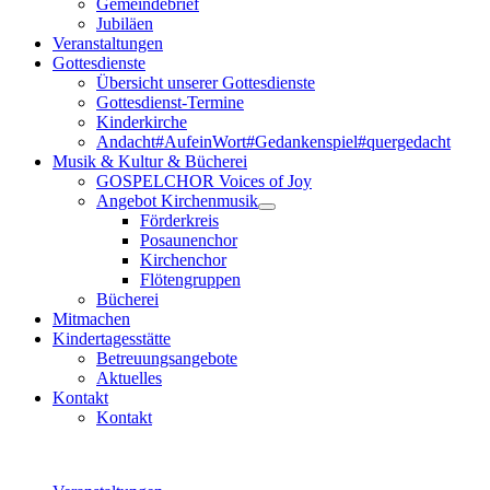
Gemeindebrief
Jubiläen
Veranstaltungen
Gottesdienste
Übersicht unserer Gottesdienste
Gottesdienst-Termine
Kinderkirche
Andacht#AufeinWort#Gedankenspiel#quergedacht
Musik & Kultur & Bücherei
GOSPELCHOR Voices of Joy
Angebot Kirchenmusik
Förderkreis
Posaunenchor
Kirchenchor
Flötengruppen
Bücherei
Mitmachen
Kindertagesstätte
Betreuungsangebote
Aktuelles
Kontakt
Kontakt