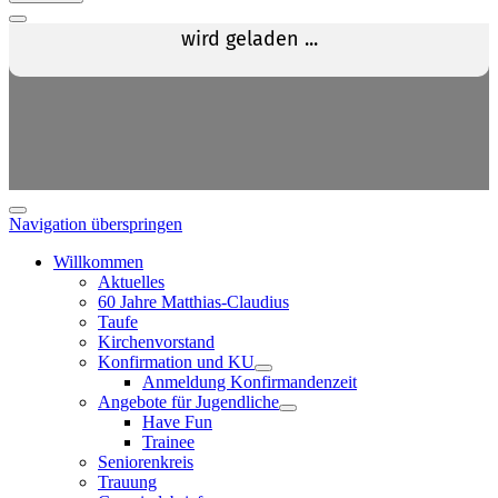
Navigation überspringen
Willkommen
Aktuelles
60 Jahre Matthias-Claudius
Taufe
Kirchenvorstand
Konfirmation und KU
Anmeldung Konfirmandenzeit
Angebote für Jugendliche
Have Fun
Trainee
Seniorenkreis
Trauung