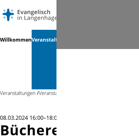
Navigation
Suchen
Willkommen
Veranstaltungen
Gottesdienste
Musik &
Mi
überspringen
Kultur &
Bücherei
Veranstaltungen
Veranstaltung
08.03.2024 16:00–18:00
Bücherei