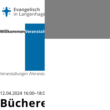
Navigation
Suchen
Willkommen
Veranstaltungen
Gottesdienste
Musik &
Mi
überspringen
Kultur &
Bücherei
Veranstaltungen
Veranstaltung
12.04.2024 16:00–18:00
Bücherei