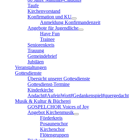
Taufe
Kirchenvorstand
Konfirmation und KU
Anmeldung Konfirmandenzeit
Angebote für Jugendliche
Have Fun
Trainee
Seniorenkreis
Trauung
Gemeindebrief
Jubiläen
Veranstaltungen
Gottesdienste
Übersicht unserer Gottesdienste
Gottesdienst-Termine
Kinderkirche
Andacht#AufeinWort#Gedankenspiel#quergedacht
Musik & Kultur & Bücherei
GOSPELCHOR Voices of Joy
Angebot Kirchenmusik
Förderkreis
Posaunenchor
Kirchenchor
Flötengruppen