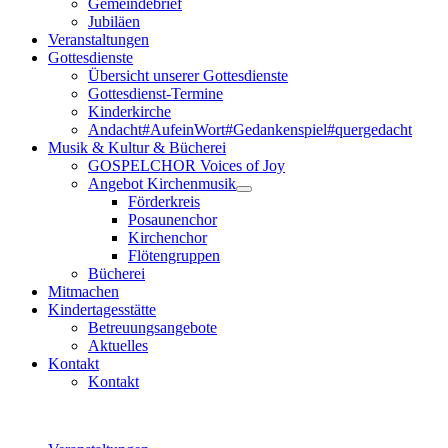
Gemeindebrief
Jubiläen
Veranstaltungen
Gottesdienste
Übersicht unserer Gottesdienste
Gottesdienst-Termine
Kinderkirche
Andacht#AufeinWort#Gedankenspiel#quergedacht
Musik & Kultur & Bücherei
GOSPELCHOR Voices of Joy
Angebot Kirchenmusik
Förderkreis
Posaunenchor
Kirchenchor
Flötengruppen
Bücherei
Mitmachen
Kindertagesstätte
Betreuungsangebote
Aktuelles
Kontakt
Kontakt