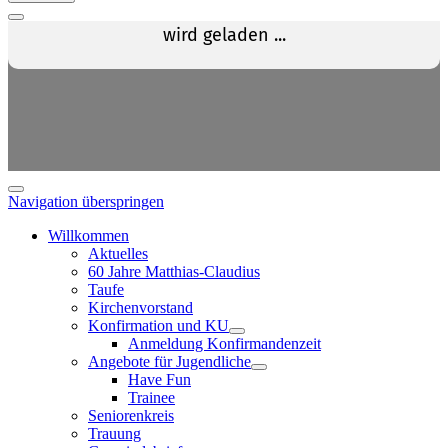
Navigation überspringen
Willkommen
Aktuelles
60 Jahre Matthias-Claudius
Taufe
Kirchenvorstand
Konfirmation und KU
Anmeldung Konfirmandenzeit
Angebote für Jugendliche
Have Fun
Trainee
Seniorenkreis
Trauung