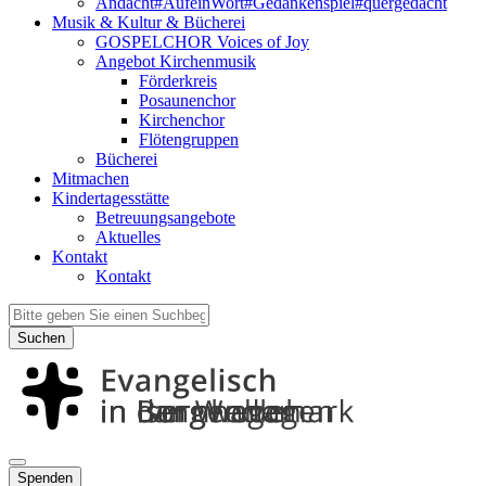
Andacht#AufeinWort#Gedankenspiel#quergedacht
Musik & Kultur & Bücherei
GOSPELCHOR Voices of Joy
Angebot Kirchenmusik
Förderkreis
Posaunenchor
Kirchenchor
Flötengruppen
Bücherei
Mitmachen
Kindertagesstätte
Betreuungsangebote
Aktuelles
Kontakt
Kontakt
Suchen
Spenden