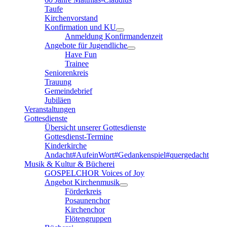
Taufe
Kirchenvorstand
Konfirmation und KU
Anmeldung Konfirmandenzeit
Angebote für Jugendliche
Have Fun
Trainee
Seniorenkreis
Trauung
Gemeindebrief
Jubiläen
Veranstaltungen
Gottesdienste
Übersicht unserer Gottesdienste
Gottesdienst-Termine
Kinderkirche
Andacht#AufeinWort#Gedankenspiel#quergedacht
Musik & Kultur & Bücherei
GOSPELCHOR Voices of Joy
Angebot Kirchenmusik
Förderkreis
Posaunenchor
Kirchenchor
Flötengruppen