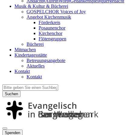
Andacht#AufeinWort#Gedankenspiel#quergedacht
Musik & Kultur & Bücherei
GOSPELCHOR Voices of Joy
Angebot Kirchenmusik
Förderkreis
Posaunenchor
Kirchenchor
Flötengruppen
Bücherei
Mitmachen
Kindertagesstätte
Betreuungsangebote
Aktuelles
Kontakt
Kontakt
Suchen
Spenden