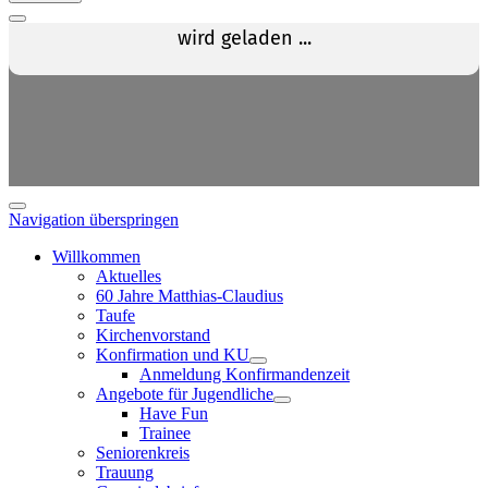
Navigation überspringen
Willkommen
Aktuelles
60 Jahre Matthias-Claudius
Taufe
Kirchenvorstand
Konfirmation und KU
Anmeldung Konfirmandenzeit
Angebote für Jugendliche
Have Fun
Trainee
Seniorenkreis
Trauung