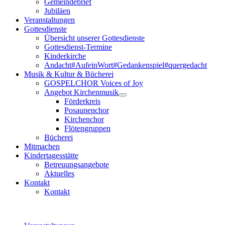
Gemeindebrief
Jubiläen
Veranstaltungen
Gottesdienste
Übersicht unserer Gottesdienste
Gottesdienst-Termine
Kinderkirche
Andacht#AufeinWort#Gedankenspiel#quergedacht
Musik & Kultur & Bücherei
GOSPELCHOR Voices of Joy
Angebot Kirchenmusik
Förderkreis
Posaunenchor
Kirchenchor
Flötengruppen
Bücherei
Mitmachen
Kindertagesstätte
Betreuungsangebote
Aktuelles
Kontakt
Kontakt