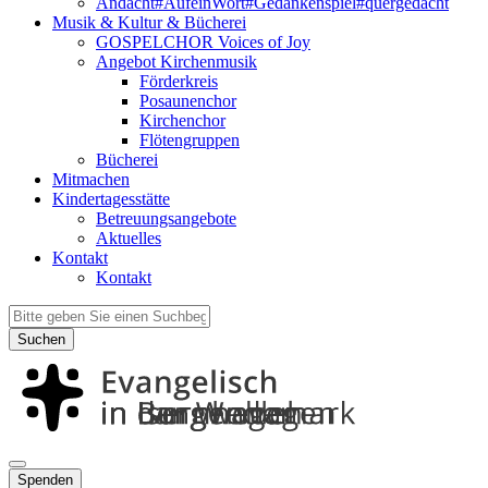
Andacht#AufeinWort#Gedankenspiel#quergedacht
Musik & Kultur & Bücherei
GOSPELCHOR Voices of Joy
Angebot Kirchenmusik
Förderkreis
Posaunenchor
Kirchenchor
Flötengruppen
Bücherei
Mitmachen
Kindertagesstätte
Betreuungsangebote
Aktuelles
Kontakt
Kontakt
Suchen
Spenden