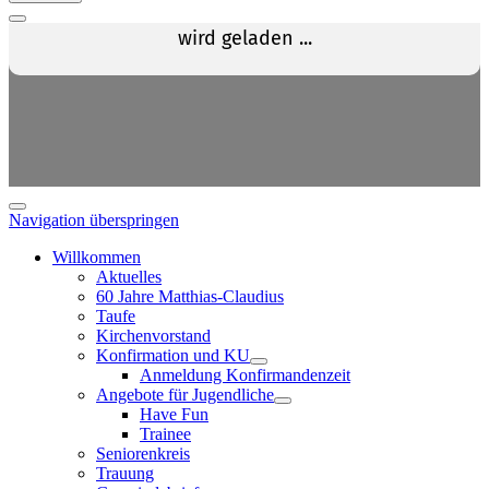
Navigation überspringen
Willkommen
Aktuelles
60 Jahre Matthias-Claudius
Taufe
Kirchenvorstand
Konfirmation und KU
Anmeldung Konfirmandenzeit
Angebote für Jugendliche
Have Fun
Trainee
Seniorenkreis
Trauung