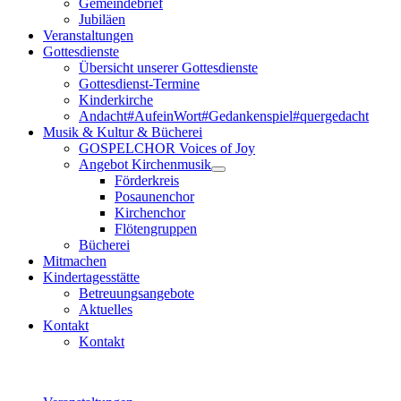
Gemeindebrief
Jubiläen
Veranstaltungen
Gottesdienste
Übersicht unserer Gottesdienste
Gottesdienst-Termine
Kinderkirche
Andacht#AufeinWort#Gedankenspiel#quergedacht
Musik & Kultur & Bücherei
GOSPELCHOR Voices of Joy
Angebot Kirchenmusik
Förderkreis
Posaunenchor
Kirchenchor
Flötengruppen
Bücherei
Mitmachen
Kindertagesstätte
Betreuungsangebote
Aktuelles
Kontakt
Kontakt