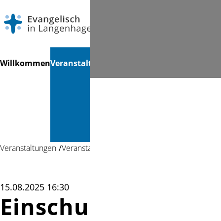
Navigation
Suchen
Willkommen
Veranstaltungen
Gottesdienste
Musik &
Mi
überspringen
Kultur &
Bücherei
Veranstaltungen
Veranstaltung
15.08.2025 16:30
Einschulungsgotte