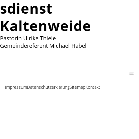
sdienst für
Kaltenweide
Pastorin Ulrike Thiele
Gemeindereferent Michael Habel
Impressum
Datenschutzerklärung
Sitemap
Kontakt
Navigation
überspringen