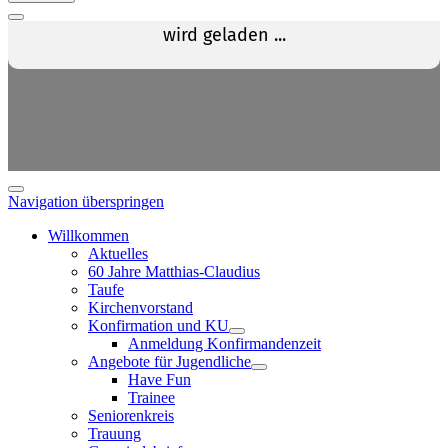
Navigation überspringen
Willkommen
Aktuelles
60 Jahre Matthias-Claudius
Taufe
Kirchenvorstand
Konfirmation und KU
Anmeldung Konfirmandenzeit
Angebote für Jugendliche
Have Fun
Trainee
Seniorenkreis
Trauung