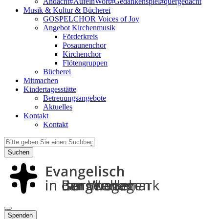
Andacht#AufeinWort#Gedankenspiel#quergedacht
Musik & Kultur & Bücherei
GOSPELCHOR Voices of Joy
Angebot Kirchenmusik
Förderkreis
Posaunenchor
Kirchenchor
Flötengruppen
Bücherei
Mitmachen
Kindertagesstätte
Betreuungsangebote
Aktuelles
Kontakt
Kontakt
Suchen
Spenden