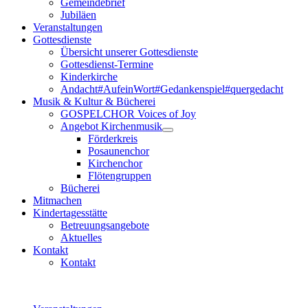
Gemeindebrief
Jubiläen
Veranstaltungen
Gottesdienste
Übersicht unserer Gottesdienste
Gottesdienst-Termine
Kinderkirche
Andacht#AufeinWort#Gedankenspiel#quergedacht
Musik & Kultur & Bücherei
GOSPELCHOR Voices of Joy
Angebot Kirchenmusik
Förderkreis
Posaunenchor
Kirchenchor
Flötengruppen
Bücherei
Mitmachen
Kindertagesstätte
Betreuungsangebote
Aktuelles
Kontakt
Kontakt