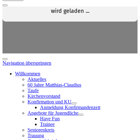
Navigation überspringen
Willkommen
Aktuelles
60 Jahre Matthias-Claudius
Taufe
Kirchenvorstand
Konfirmation und KU
Anmeldung Konfirmandenzeit
Angebote für Jugendliche
Have Fun
Trainee
Seniorenkreis
Trauung