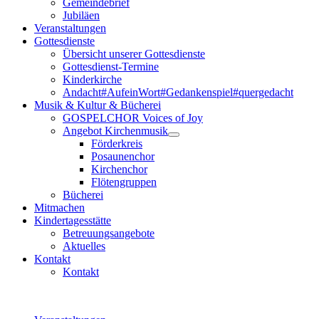
Gemeindebrief
Jubiläen
Veranstaltungen
Gottesdienste
Übersicht unserer Gottesdienste
Gottesdienst-Termine
Kinderkirche
Andacht#AufeinWort#Gedankenspiel#quergedacht
Musik & Kultur & Bücherei
GOSPELCHOR Voices of Joy
Angebot Kirchenmusik
Förderkreis
Posaunenchor
Kirchenchor
Flötengruppen
Bücherei
Mitmachen
Kindertagesstätte
Betreuungsangebote
Aktuelles
Kontakt
Kontakt