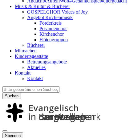
Andacht#AufeinWort#Gedankenspiel#quergedacht
Musik & Kultur & Bücherei
GOSPELCHOR Voices of Joy
Angebot Kirchenmusik
Förderkreis
Posaunenchor
Kirchenchor
Flötengruppen
Bücherei
Mitmachen
Kindertagesstätte
Betreuungsangebote
Aktuelles
Kontakt
Kontakt
Suchen
Spenden