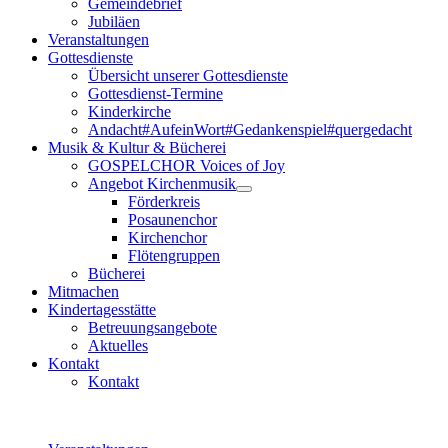
Gemeindebrief
Jubiläen
Veranstaltungen
Gottesdienste
Übersicht unserer Gottesdienste
Gottesdienst-Termine
Kinderkirche
Andacht#AufeinWort#Gedankenspiel#quergedacht
Musik & Kultur & Bücherei
GOSPELCHOR Voices of Joy
Angebot Kirchenmusik
Förderkreis
Posaunenchor
Kirchenchor
Flötengruppen
Bücherei
Mitmachen
Kindertagesstätte
Betreuungsangebote
Aktuelles
Kontakt
Kontakt