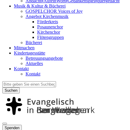
Andacht#AufeinWort#Gedankenspiel#quergedacht
Musik & Kultur & Bücherei
GOSPELCHOR Voices of Joy
Angebot Kirchenmusik
Förderkreis
Posaunenchor
Kirchenchor
Flötengruppen
Bücherei
Mitmachen
Kindertagesstätte
Betreuungsangebote
Aktuelles
Kontakt
Kontakt
Suchen
Spenden