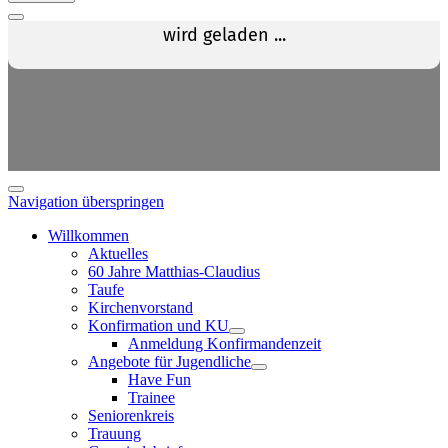
Navigation überspringen
Willkommen
Aktuelles
60 Jahre Matthias-Claudius
Taufe
Kirchenvorstand
Konfirmation und KU
Anmeldung Konfirmandenzeit
Angebote für Jugendliche
Have Fun
Trainee
Seniorenkreis
Trauung