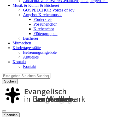
Andacht#AufeinWort#Gedankenspiel#quergedacht
Musik & Kultur & Bücherei
GOSPELCHOR Voices of Joy
Angebot Kirchenmusik
Förderkreis
Posaunenchor
Kirchenchor
Flötengruppen
Bücherei
Mitmachen
Kindertagesstätte
Betreuungsangebote
Aktuelles
Kontakt
Kontakt
Suchen
Spenden