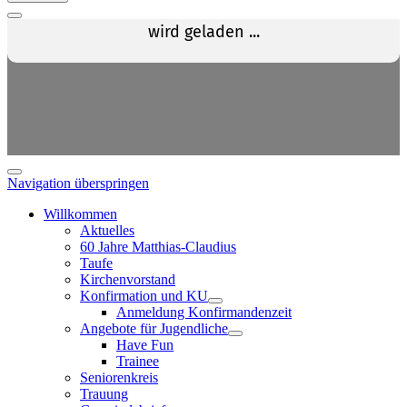
Navigation überspringen
Willkommen
Aktuelles
60 Jahre Matthias-Claudius
Taufe
Kirchenvorstand
Konfirmation und KU
Anmeldung Konfirmandenzeit
Angebote für Jugendliche
Have Fun
Trainee
Seniorenkreis
Trauung