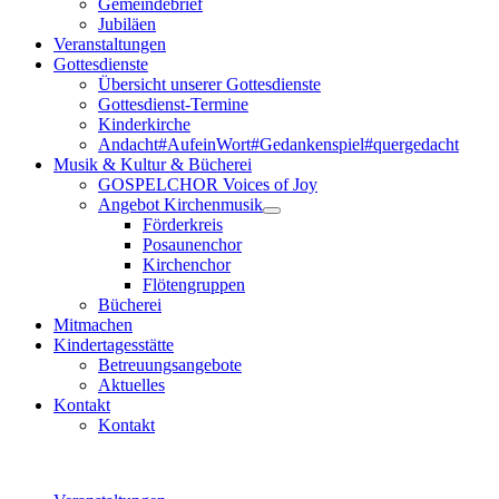
Gemeindebrief
Jubiläen
Veranstaltungen
Gottesdienste
Übersicht unserer Gottesdienste
Gottesdienst-Termine
Kinderkirche
Andacht#AufeinWort#Gedankenspiel#quergedacht
Musik & Kultur & Bücherei
GOSPELCHOR Voices of Joy
Angebot Kirchenmusik
Förderkreis
Posaunenchor
Kirchenchor
Flötengruppen
Bücherei
Mitmachen
Kindertagesstätte
Betreuungsangebote
Aktuelles
Kontakt
Kontakt