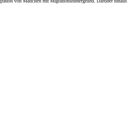
ntegration von Mädchen mit Migrationshintergrund. Darüber hinaus