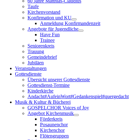
60 Jahre Matthias-Claudius
Taufe
Kirchenvorstand
Konfirmation und KU
Anmeldung Konfirmandenzeit
Angebote für Jugendliche
Have Fun
Trainee
Seniorenkreis
Trauung
Gemeindebrief
Jubiläen
Veranstaltungen
Gottesdienste
Übersicht unserer Gottesdienste
Gottesdienst-Termine
Kinderkirche
Andacht#AufeinWort#Gedankenspiel#quergedacht
Musik & Kultur & Bücherei
GOSPELCHOR Voices of Joy
Angebot Kirchenmusik
Förderkreis
Posaunenchor
Kirchenchor
Flötengruppen