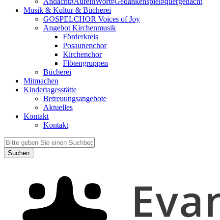
Andacht#AufeinWort#Gedankenspiel#quergedacht
Musik & Kultur & Bücherei
GOSPELCHOR Voices of Joy
Angebot Kirchenmusik
Förderkreis
Posaunenchor
Kirchenchor
Flötengruppen
Bücherei
Mitmachen
Kindertagesstätte
Betreuungsangebote
Aktuelles
Kontakt
Kontakt
Suchen