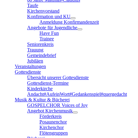
Taufe
Kirchenvorstand
Konfirmation und KU
Anmeldung Konfirmandenzeit
Angebote für Jugendliche
Have Fun
Trainee
Seniorenkreis
Trauung
Gemeindebrief
Jubiläen
Veranstaltungen
Gottesdienste
Übersicht unserer Gottesdienste
Gottesdienst-Termine
Kinderkirche
Andacht#AufeinWort#Gedankenspiel#quergedacht
Musik & Kultur & Bücherei
GOSPELCHOR Voices of Joy
Angebot Kirchenmusik
Förderkreis
Posaunenchor
Kirchenchor
Flötengruppen