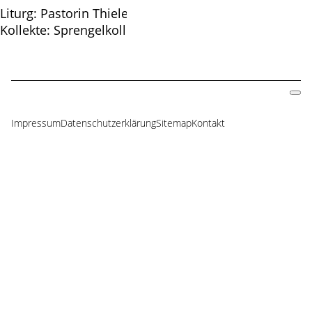
Liturg: Pastorin Thiele
Kollekte: Sprengelkollekte
Impressum
Datenschutzerklärung
Sitemap
Kontakt
Navigation
überspringen