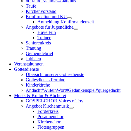
60 Jahre Matthias-Claudius
Taufe
Kirchenvorstand
Konfirmation und KU
Anmeldung Konfirmandenzeit
Angebote für Jugendliche
Have Fun
Trainee
Seniorenkreis
Trauung
Gemeindebrief
Jubiläen
Veranstaltungen
Gottesdienste
Übersicht unserer Gottesdienste
Gottesdienst-Termine
Kinderkirche
Andacht#AufeinWort#Gedankenspiel#quergedacht
Musik & Kultur & Bücherei
GOSPELCHOR Voices of Joy
Angebot Kirchenmusik
Förderkreis
Posaunenchor
Kirchenchor
Flötengruppen