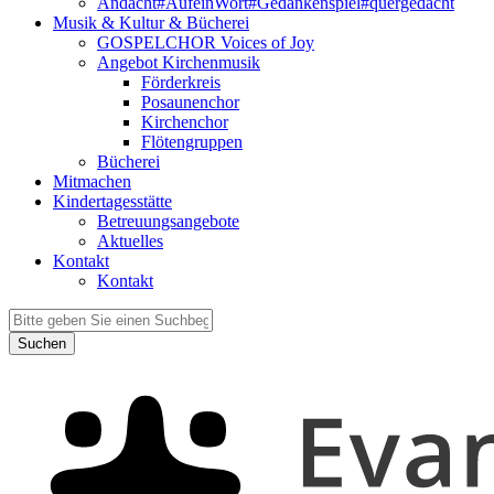
Andacht#AufeinWort#Gedankenspiel#quergedacht
Musik & Kultur & Bücherei
GOSPELCHOR Voices of Joy
Angebot Kirchenmusik
Förderkreis
Posaunenchor
Kirchenchor
Flötengruppen
Bücherei
Mitmachen
Kindertagesstätte
Betreuungsangebote
Aktuelles
Kontakt
Kontakt
Suchen