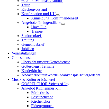
60 Jahre Matthias-Claudius
Taufe
Kirchenvorstand
Konfirmation und KU
Anmeldung Konfirmandenzeit
Angebote für Jugendliche
Have Fun
Trainee
Seniorenkreis
Trauung
Gemeindebrief
Jubiläen
Veranstaltungen
Gottesdienste
Übersicht unserer Gottesdienste
Gottesdienst-Termine
Kinderkirche
Andacht#AufeinWort#Gedankenspiel#quergedacht
Musik & Kultur & Bücherei
GOSPELCHOR Voices of Joy
Angebot Kirchenmusik
Förderkreis
Posaunenchor
Kirchenchor
Flötengruppen