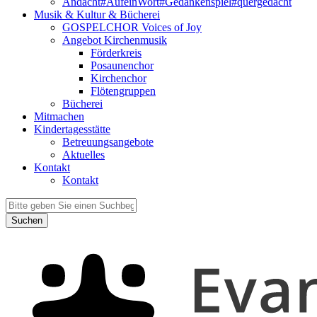
Andacht#AufeinWort#Gedankenspiel#quergedacht
Musik & Kultur & Bücherei
GOSPELCHOR Voices of Joy
Angebot Kirchenmusik
Förderkreis
Posaunenchor
Kirchenchor
Flötengruppen
Bücherei
Mitmachen
Kindertagesstätte
Betreuungsangebote
Aktuelles
Kontakt
Kontakt
Suchen