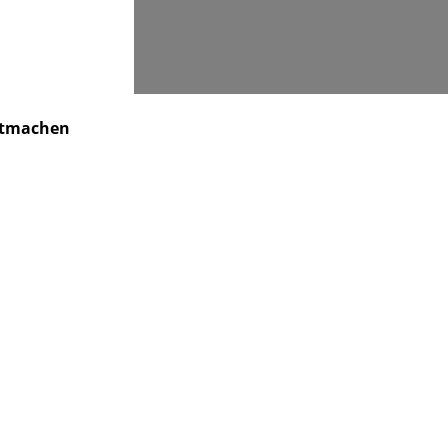
Suchen
tmachen
Kindertagesstätte
Kontakt