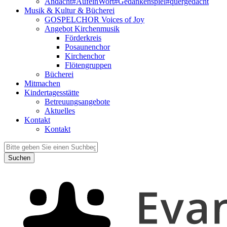
Andacht#AufeinWort#Gedankenspiel#quergedacht
Musik & Kultur & Bücherei
GOSPELCHOR Voices of Joy
Angebot Kirchenmusik
Förderkreis
Posaunenchor
Kirchenchor
Flötengruppen
Bücherei
Mitmachen
Kindertagesstätte
Betreuungsangebote
Aktuelles
Kontakt
Kontakt
Suchen