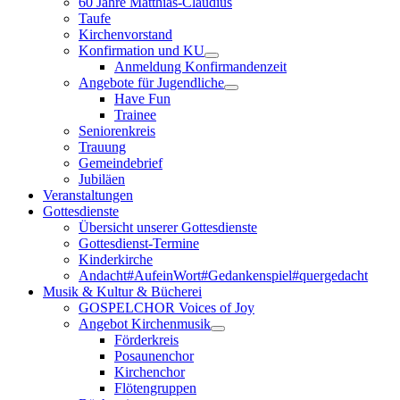
60 Jahre Matthias-Claudius
Taufe
Kirchenvorstand
Konfirmation und KU
Anmeldung Konfirmandenzeit
Angebote für Jugendliche
Have Fun
Trainee
Seniorenkreis
Trauung
Gemeindebrief
Jubiläen
Veranstaltungen
Gottesdienste
Übersicht unserer Gottesdienste
Gottesdienst-Termine
Kinderkirche
Andacht#AufeinWort#Gedankenspiel#quergedacht
Musik & Kultur & Bücherei
GOSPELCHOR Voices of Joy
Angebot Kirchenmusik
Förderkreis
Posaunenchor
Kirchenchor
Flötengruppen