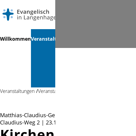
Navigation
Suchen
Willkommen
Veranstaltungen
Gottesdienste
Musik &
Mi
überspringen
Kultur &
Bücherei
Veranstaltungen
Veranstaltung
Matthias-Claudius-Gemeindehaus, Matthias-
Claudius-Weg 2 | 23.11.2023 17:30
Kirchenchor Probe