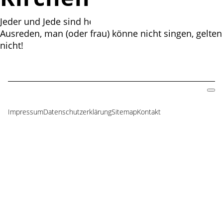
Jeder und Jede sind herzlich willkommen.
Ausreden, man (oder frau) könne nicht singen, gelten
nicht!
Impressum
Datenschutzerklärung
Sitemap
Kontakt
Navigation
überspringen