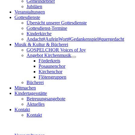
Gemeindebrief
Jubiläen
Veranstaltungen
Gottesdienste
Übersicht unserer Gottesdienste
Gottesdienst-Termine
Kinderkirche
Andacht#AufeinWort#Gedankenspiel#quergedacht
Musik & Kultur & Bücherei
GOSPELCHOR Voices of Joy
Angebot Kirchenmusik
Förderkreis
Posaunenchor
Kirchenchor
Flötengruppen
Bücherei
Mitmachen
Kindertagesstätte
Betreuungsangebote
Aktuelles
Kontakt
Kontakt