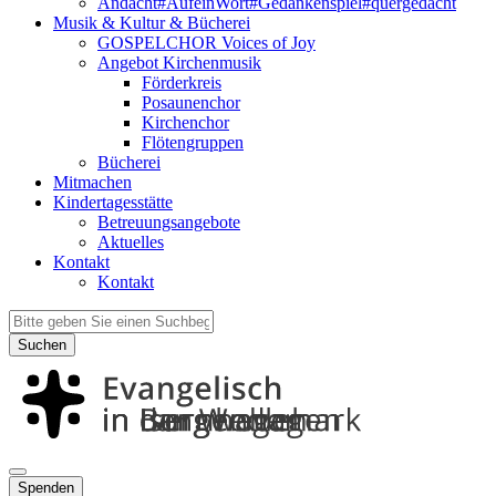
Andacht#AufeinWort#Gedankenspiel#quergedacht
Musik & Kultur & Bücherei
GOSPELCHOR Voices of Joy
Angebot Kirchenmusik
Förderkreis
Posaunenchor
Kirchenchor
Flötengruppen
Bücherei
Mitmachen
Kindertagesstätte
Betreuungsangebote
Aktuelles
Kontakt
Kontakt
Suchen
Spenden