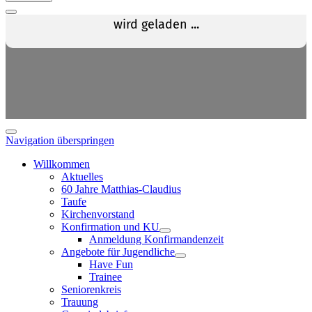
Navigation überspringen
Willkommen
Aktuelles
60 Jahre Matthias-Claudius
Taufe
Kirchenvorstand
Konfirmation und KU
Anmeldung Konfirmandenzeit
Angebote für Jugendliche
Have Fun
Trainee
Seniorenkreis
Trauung