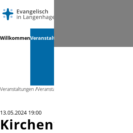
Navigation
Suchen
Willkommen
Veranstaltungen
Gottesdienste
Musik &
Mi
überspringen
Kultur &
Bücherei
Veranstaltungen
Veranstaltung
13.05.2024 19:00
Kirchenvorstandss