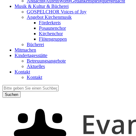
Andacht#AufeinWort#Gedankenspiel#quergedacht
Musik & Kultur & Bücherei
GOSPELCHOR Voices of Joy
Angebot Kirchenmusik
Förderkreis
Posaunenchor
Kirchenchor
Flötengruppen
Bücherei
Mitmachen
Kindertagesstätte
Betreuungsangebote
Aktuelles
Kontakt
Kontakt
Suchen