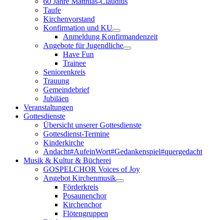
60 Jahre Matthias-Claudius
Taufe
Kirchenvorstand
Konfirmation und KU
Anmeldung Konfirmandenzeit
Angebote für Jugendliche
Have Fun
Trainee
Seniorenkreis
Trauung
Gemeindebrief
Jubiläen
Veranstaltungen
Gottesdienste
Übersicht unserer Gottesdienste
Gottesdienst-Termine
Kinderkirche
Andacht#AufeinWort#Gedankenspiel#quergedacht
Musik & Kultur & Bücherei
GOSPELCHOR Voices of Joy
Angebot Kirchenmusik
Förderkreis
Posaunenchor
Kirchenchor
Flötengruppen