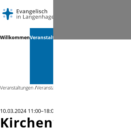
Navigation
Suchen
Willkommen
Veranstaltungen
Gottesdienste
Musik &
Mi
überspringen
Kultur &
Bücherei
Veranstaltungen
Veranstaltung
10.03.2024 11:00–18:00
Kirchenvorstands